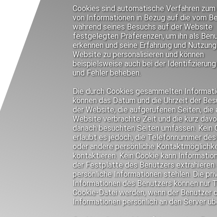
Cookies sind automatische Verfahren zu
von Informationen in Bezug auf die vom B
während seines Besuchs auf der Website
festgelegten Präferenzen, um ihn als Ben
erkennen und seine Erfahrung und Nutzung
Website zu personalisieren und können
beispielsweise auch bei der Identifizierung
und Fehler beheben.
Die durch Cookies gesammelten Informat
können das Datum und die Uhrzeit der Bes
der Website, die aufgerufenen Seiten, die 
Website verbrachte Zeit und die kurz davo
danach besuchten Seiten umfassen. Kein 
erlaubt es jedoch, die Telefonnummer des
oder andere persönliche Kontaktmöglichke
kontaktieren. Kein Cookie kann Informatio
der Festplatte des Benutzers extrahieren
persönliche Informationen stehlen. Die pri
Informationen des Benutzers können nur Te
Cookie-Datei werden, wenn der Benutzer 
Informationen persönlich an den Server üb