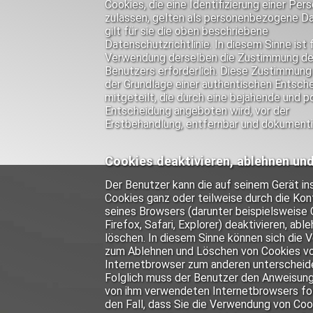
Cookies, die eine Identifizierung einer Per
zulassen, gelten als personenbezogene Da
gilt für sie die oben beschriebene
Datenschutzrichtlinie. In diesem Sinne ist f
Verwendung derselben die Zustimmung d
Benutzers erforderlich. Diese Zustimmung 
der Grundlage einer authentischen Entsch
mitgeteilt, die durch eine bejahende und p
Entscheidung angeboten wird, vor der
Erstbehandlung, entfernbar und dokumenti
Cookies deaktivieren, ablehnen un
Der Benutzer kann die auf seinem Gerät ins
Cookies ganz oder teilweise durch die Kon
seines Browsers (darunter beispielsweise
Firefox, Safari, Explorer) deaktivieren, abl
löschen. In diesem Sinne können sich die 
zum Ablehnen und Löschen von Cookies v
Internetbrowser zum anderen unterscheid
Folglich muss der Benutzer den Anweisun
von ihm verwendeten Internetbrowsers fol
den Fall, dass Sie die Verwendung von Coo